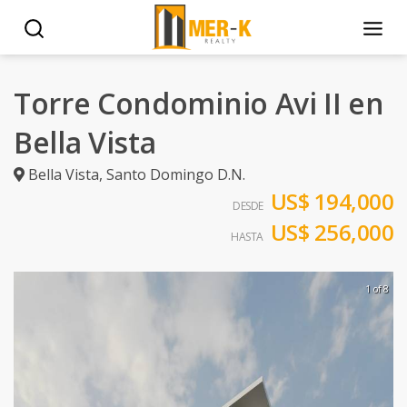
Torre Condominio Avi II en
Bella Vista
Bella Vista
,
Santo Domingo D.N.
US$ 194,000
DESDE
US$ 256,000
HASTA
1 of 8