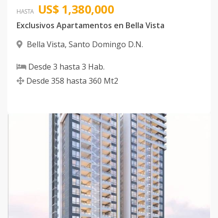
US$ 1,380,000
Código
1054
-32
HASTA
Exclusivos Apartamentos en Bella Vista
Bloque A
2
2
2
1
2
9
Bella Vista
,
Santo Domingo D.N.
Código
1054
-1
Desde
3
hasta
3
Hab.
Desde
358
hasta
360
Mt2