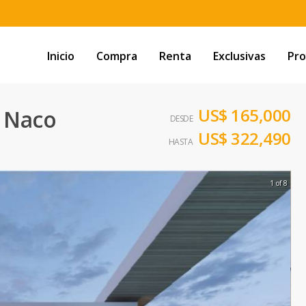
Inicio
Compra
Renta
Exclusivas
Pro
US$ 165,000
 Naco
DESDE
US$ 322,490
HASTA
1 of 8