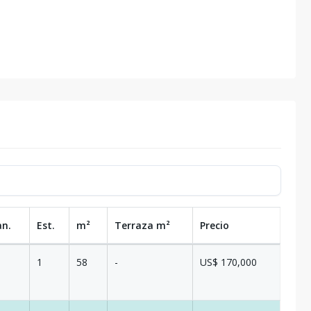
an.
Est.
m²
Terraza
m²
Precio
1
58
-
US$ 170,000