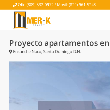
Ofic: (809) 532-0972 / Movil: (829) 961-5243
Proyecto apartamentos en
Ensanche Naco
,
Santo Domingo D.N.