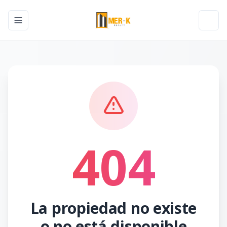
Toggle navigation menu
Toggl
404
La propiedad no existe
o no está disponible