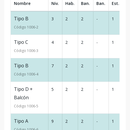
Nombre
Niv.
Hab.
Ban.
Ban.
Est.
m
Tipo B
3
2
2
-
1
7
Código
1006
-2
Tipo C
4
2
2
-
1
7
Código
1006
-3
Tipo B
7
2
2
-
1
7
Código
1006
-4
Tipo D +
5
2
2
-
1
8
Balcón
Código
1006
-5
Tipo A
9
2
2
-
1
8
Código
1006
-6