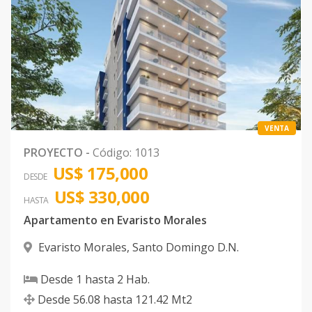
VENTA
PROYECTO
-
Código
:
1013
US$ 175,000
DESDE
US$ 330,000
HASTA
Apartamento en Evaristo Morales
Evaristo Morales
,
Santo Domingo D.N.
Desde
1
hasta
2
Hab.
Desde
56.08
hasta
121.42
Mt2