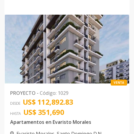
VENTA
PROYECTO
-
Código
:
1029
US$ 112,892.83
DESDE
US$ 351,690
HASTA
Apartamentos en Evaristo Morales
Evaristo Morales
,
Santo Domingo D.N.