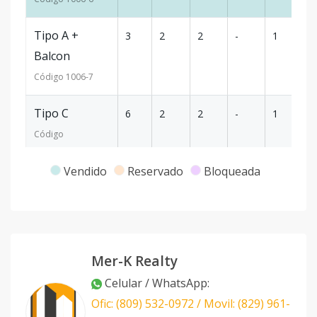
Tipo A +
3
2
2
-
1
1
Balcon
Código
1006
-7
Tipo C
6
2
2
-
1
7
Código
Tipo C
Vendido
Reservado
Bloqueada
11
2
2
-
1
7
Código
1006
-8
Tipo C
3
2
2
-
1
7
Código
1006
-9
Mer-K Realty
Celular / WhatsApp
:
Tipo C
7
2
2
-
1
7
Ofic: (809) 532-0972 / Movil: (829) 961-
Código