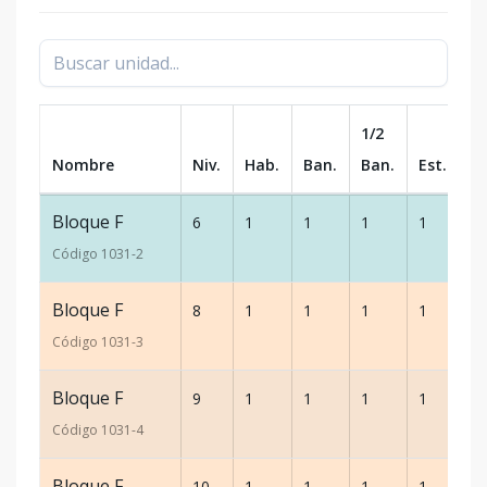
1/2
Nombre
Niv.
Hab.
Ban.
Ban.
Est.
m
Bloque F
6
1
1
1
1
6
Código
1031
-2
Bloque F
8
1
1
1
1
6
Código
1031
-3
Bloque F
9
1
1
1
1
6
Código
1031
-4
Bloque F
10
1
1
1
1
6