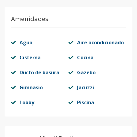
Bloque M
2
1
1
1
1
6
Amenidades
Código
1031
-11
Bloque F
4
1
1
1
1
6
Agua
Aire acondicionado
Código
1031
-1
Cisterna
Cocina
Ducto de basura
Gazebo
Gimnasio
Jacuzzi
Lobby
Piscina